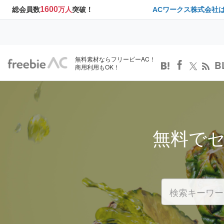
1600
総会員数
万人
突破！
ACワークス株式会社
無料素材ならフリービーAC！
B
商用利用もOK！
無料で