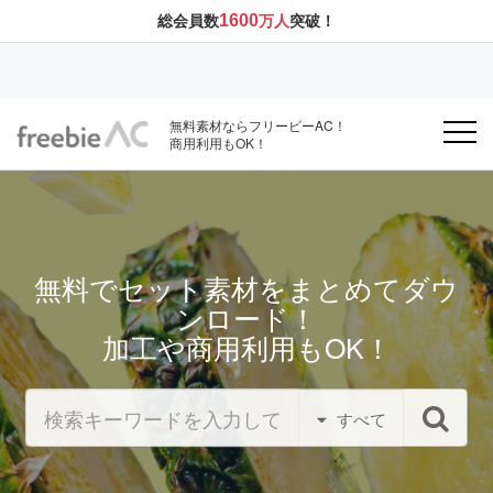
1600
総会員数
万人
突破！
無料素材ならフリービーAC！
商用利用もOK！
無料でセット素材をまとめてダウ
ンロード！
加工や商用利用もOK！
すべて