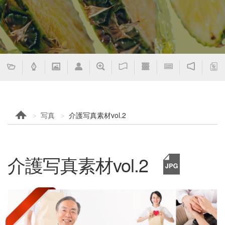
写真
介護写真素材vol.2
介護写真素材vol.2