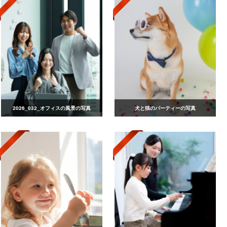
2026_032_オフィスの風景の写真
犬と猫のパーティーの写真