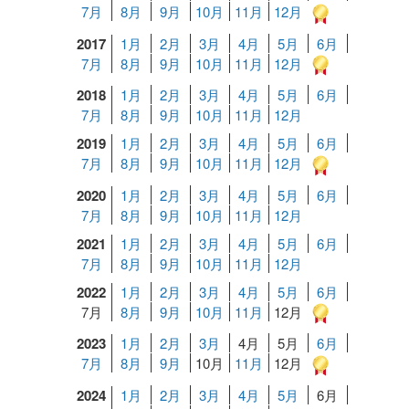
7月
8月
9月
10月
11月
12月
2017
1月
2月
3月
4月
5月
6月
7月
8月
9月
10月
11月
12月
2018
1月
2月
3月
4月
5月
6月
7月
8月
9月
10月
11月
12月
2019
1月
2月
3月
4月
5月
6月
7月
8月
9月
10月
11月
12月
2020
1月
2月
3月
4月
5月
6月
7月
8月
9月
10月
11月
12月
2021
1月
2月
3月
4月
5月
6月
7月
8月
9月
10月
11月
12月
2022
1月
2月
3月
4月
5月
6月
7月
8月
9月
10月
11月
12月
2023
1月
2月
3月
4月
5月
6月
7月
8月
9月
10月
11月
12月
2024
1月
2月
3月
4月
5月
6月