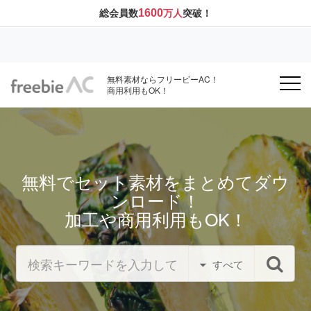
1600
総会員数
万人
突破！
無料素材ならフリービーAC！
商用利用もOK！
無料でセット素材をまとめてダウ
ンロード！
加工や商用利用もOK！
すべて