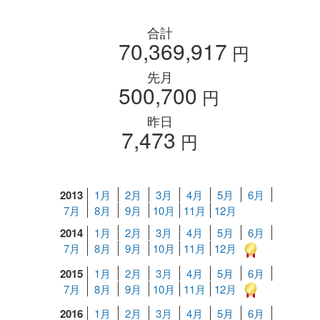
合計
70,369,917
円
先月
500,700
円
昨日
7,473
円
2013
1月
2月
3月
4月
5月
6月
7月
8月
9月
10月
11月
12月
2014
1月
2月
3月
4月
5月
6月
7月
8月
9月
10月
11月
12月
2015
1月
2月
3月
4月
5月
6月
7月
8月
9月
10月
11月
12月
2016
1月
2月
3月
4月
5月
6月