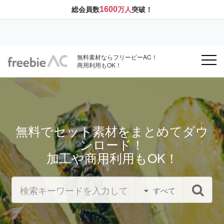
1600
総会員数
万人
突破！
無料素材ならフリービーAC！
商用利用もOK！
無料でセット素材をまとめてダウ
ンロード！
加工や商用利用もOK！
すべて