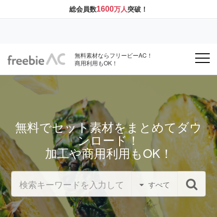
1600
総会員数
万人
突破！
無料素材ならフリービーAC！
商用利用もOK！
無料でセット素材をまとめてダウ
ンロード！
加工や商用利用もOK！
すべて