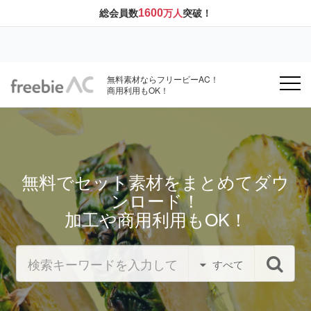
1600
総会員数
万人
突破！
無料素材ならフリービーAC！
商用利用もOK！
無料でセット素材をまとめてダウ
ンロード！
加工や商用利用もOK！
すべて