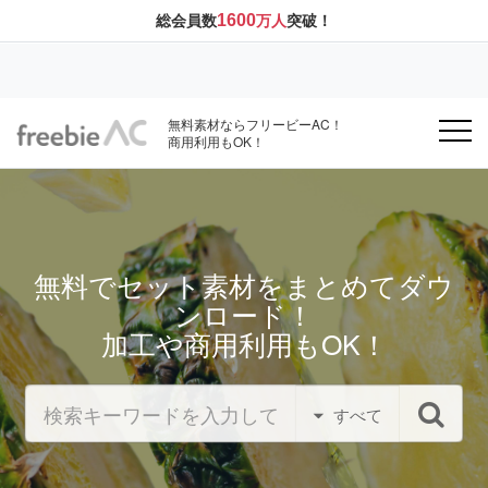
1600
総会員数
万人
突破！
無料素材ならフリービーAC！
商用利用もOK！
無料でセット素材をまとめてダウ
ンロード！
加工や商用利用もOK！
すべて