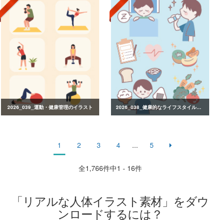
2026_039_運動・健康管理のイラスト
2026_038_健康的なライフスタイルのイラスト
1
2
3
4
...
5
全
1,766
件中1 - 16件
「リアルな人体イラスト素材」をダウ
ンロードするには？