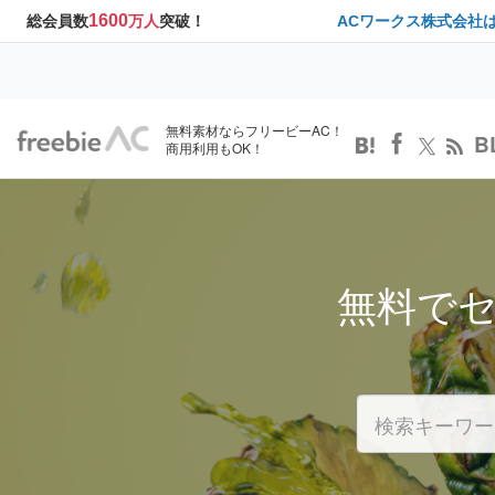
1600
総会員数
万人
突破！
ACワークス株式会社
無料素材ならフリービーAC！
B
商用利用もOK！
無料で