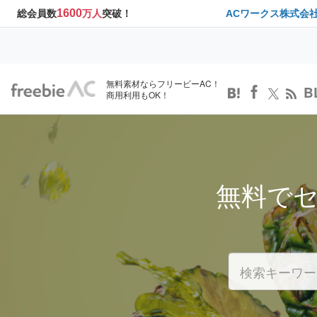
1600
総会員数
万人
突破！
ACワークス株式会
無料素材ならフリービーAC！
B
商用利用もOK！
無料で