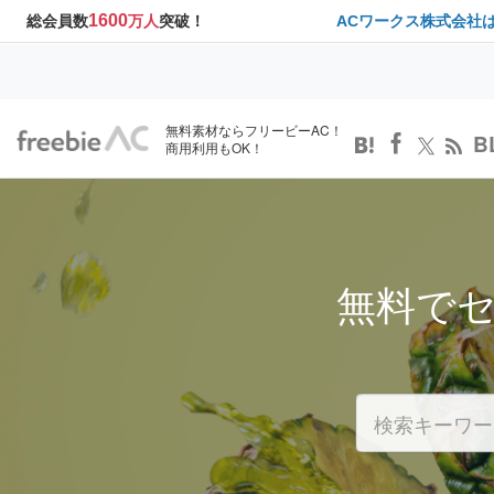
1600
総会員数
万人
突破！
ACワークス株式会社
無料素材ならフリービーAC！
B
商用利用もOK！
無料で