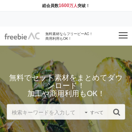
1600
総会員数
万人
突破！
無料素材ならフリービーAC！
商用利用もOK！
無料でセット素材をまとめてダウ
ンロード！
加工や商用利用もOK！
すべて