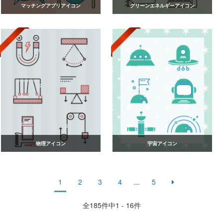
マッチングアプリアイコン
グリーンエネルギーアイコン
物理アイコン
宇宙アイコン
1
2
3
4
...
5
全
185
件中1 - 16件