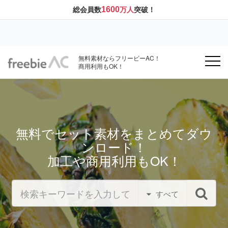
1600
総会員数
万人
突破！
無料素材ならフリービーAC！
商用利用もOK！
無料でセット素材をまとめてダウ
ンロード！
加工や商用利用もOK！
すべて