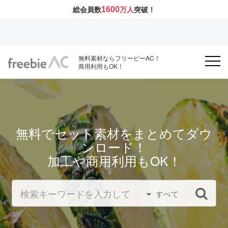
1600
総会員数
万人
突破！
無料素材ならフリービーAC！
商用利用もOK！
無料でセット素材をまとめてダウ
ンロード！
加工や商用利用もOK！
すべて