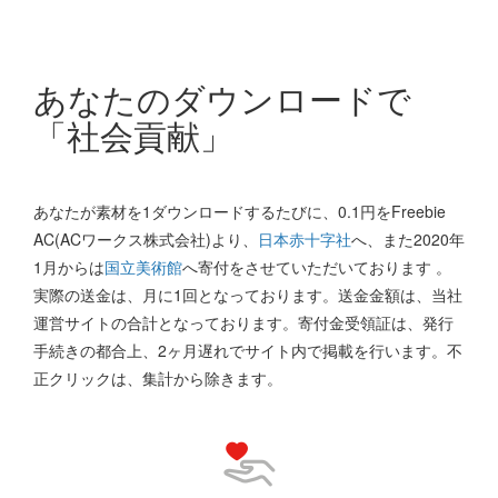
あなたのダウンロードで
「社会貢献」
あなたが素材を1ダウンロードするたびに、0.1円をFreebie
AC(ACワークス株式会社)より、
日本赤十字社
へ、また2020年
1月からは
国立美術館
へ寄付をさせていただいております 。
実際の送金は、月に1回となっております。送金金額は、当社
運営サイトの合計となっております。寄付金受領証は、発行
手続きの都合上、2ヶ月遅れでサイト内で掲載を行います。不
正クリックは、集計から除きます。