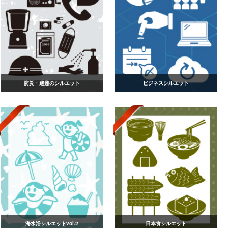
防災・避難のシルエット
ビジネスシルエット
海水浴シルエットvol.2
日本食シルエット