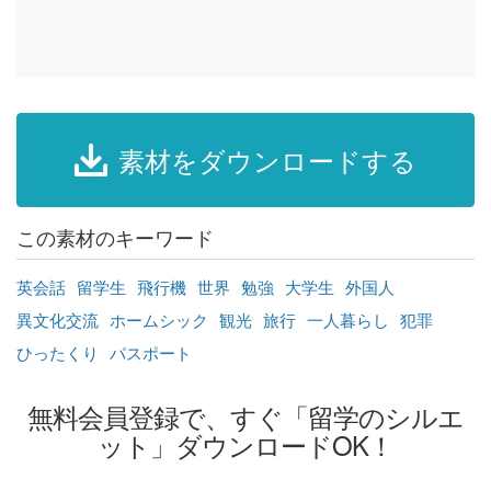
素材をダウンロードする
この素材のキーワード
英会話
留学生
飛行機
世界
勉強
大学生
外国人
異文化交流
ホームシック
観光
旅行
一人暮らし
犯罪
ひったくり
パスポート
無料会員登録で、すぐ「留学のシルエ
ット」ダウンロードOK！