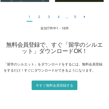
1
2
3
4
...
5
全
327
件中1 - 16件
無料会員登録で、すぐ「留学のシルエ
ット」ダウンロードOK！
「留学のシルエット」をダウンロードをするには、無料会員登録
をするだけ！すぐにダウンロードができるようになります。
今すぐ無料会員登録する