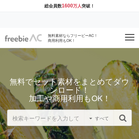
1600
総会員数
万人
突破！
無料素材ならフリービーAC！
商用利用もOK！
無料でセット素材をまとめてダウ
ンロード！
加工や商用利用もOK！
すべて