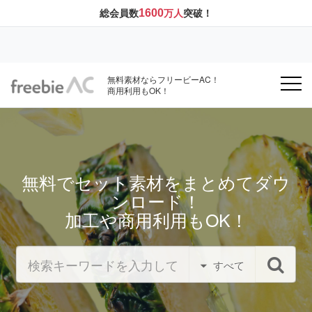
1600
総会員数
万人
突破！
無料素材ならフリービーAC！
商用利用もOK！
無料でセット素材をまとめてダウ
ンロード！
加工や商用利用もOK！
すべて