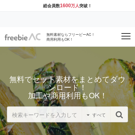
1600
総会員数
万人
突破！
無料素材ならフリービーAC！
商用利用もOK！
無料でセット素材をまとめてダウ
ンロード！
加工や商用利用もOK！
すべて