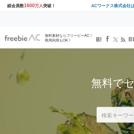
1600
総会員数
万人
突破！
ACワークス株式会社
無料素材ならフリービーAC！
B
商用利用もOK！
無料で