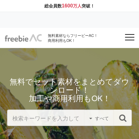
1600
総会員数
万人
突破！
無料素材ならフリービーAC！
商用利用もOK！
無料でセット素材をまとめてダウ
ンロード！
加工や商用利用もOK！
すべて