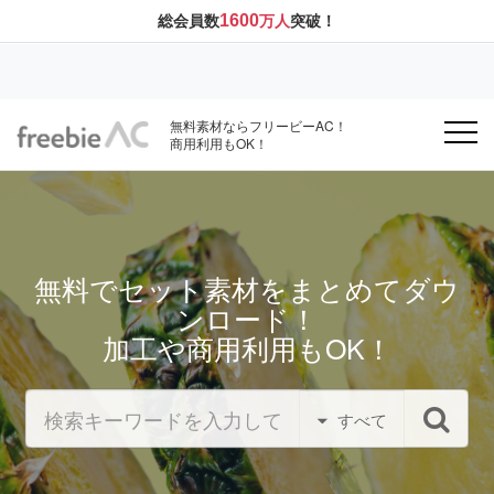
1600
総会員数
万人
突破！
無料素材ならフリービーAC！
商用利用もOK！
無料でセット素材をまとめてダウ
ンロード！
加工や商用利用もOK！
すべて