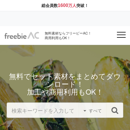
1600
総会員数
万人
突破！
無料素材ならフリービーAC！
商用利用もOK！
無料でセット素材をまとめてダウ
ンロード！
加工や商用利用もOK！
すべて