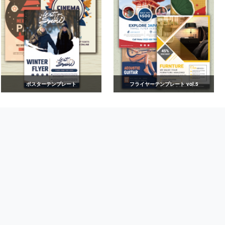
ポスターテンプレート
フライヤーテンプレート vol.5