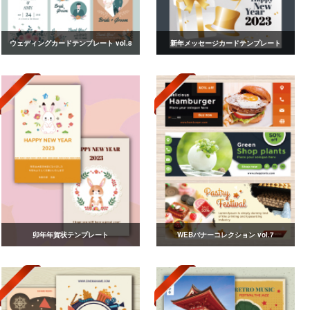
ウェディングカードテンプレート vol.8
新年メッセージカードテンプレート
卯年年賀状テンプレート
WEBバナーコレクション vol.7