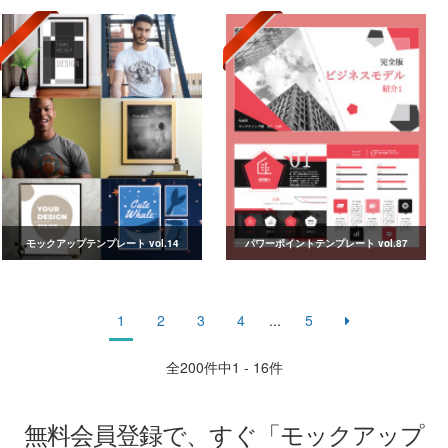
モックアップテンプレート vol.14
パワーポイントテンプレート vol.87
1
2
3
4
...
5
全
200
件中1 - 16件
無料会員登録で、すぐ「モックアップ