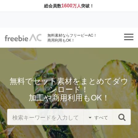
1600
総会員数
万人
突破！
無料素材ならフリービーAC！
商用利用もOK！
無料でセット素材をまとめてダウ
ンロード！
加工や商用利用もOK！
すべて