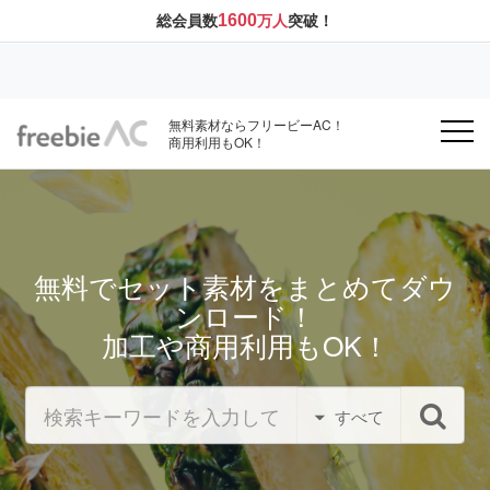
1600
総会員数
万人
突破！
無料素材ならフリービーAC！
商用利用もOK！
無料でセット素材をまとめてダウ
ンロード！
加工や商用利用もOK！
すべて