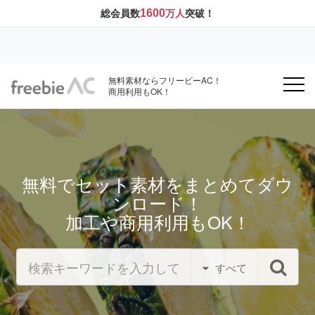
1600
総会員数
万人
突破！
無料素材ならフリービーAC！
商用利用もOK！
無料でセット素材をまとめてダウ
ンロード！
加工や商用利用もOK！
すべて