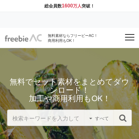
1600
総会員数
万人
突破！
無料素材ならフリービーAC！
商用利用もOK！
無料でセット素材をまとめてダウ
ンロード！
加工や商用利用もOK！
すべて