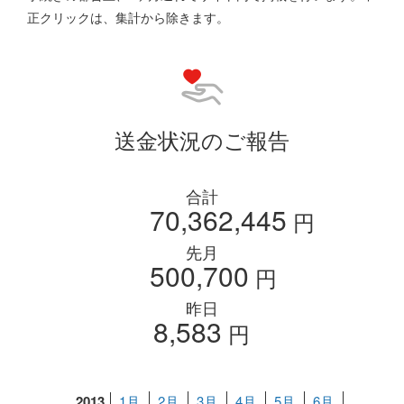
正クリックは、集計から除きます。
送金状況のご報告
合計
70,362,445
円
先月
500,700
円
昨日
8,583
円
2013
1月
2月
3月
4月
5月
6月