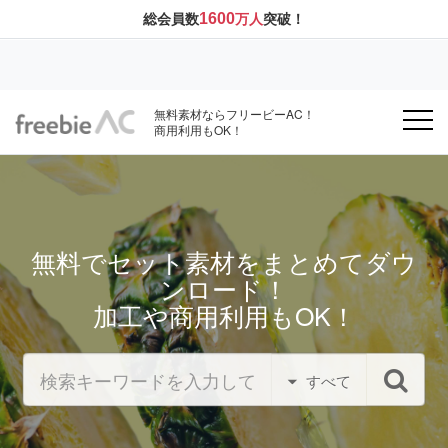
1600
総会員数
万人
突破！
無料素材ならフリービーAC！
商用利用もOK！
無料でセット素材をまとめてダウ
ンロード！
加工や商用利用もOK！
すべて