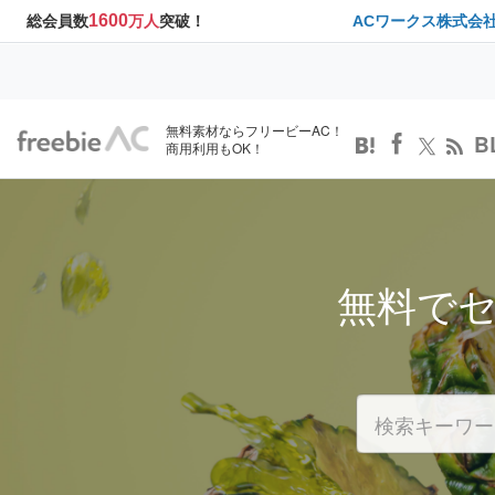
1600
総会員数
万人
突破！
ACワークス株式会
無料素材ならフリービーAC！
B
商用利用もOK！
無料で