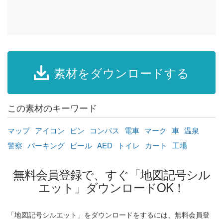
素材をダウンロードする
この素材のキーワード
マップ
アイコン
ピン
コンパス
電車
マーク
車
温泉
警察
パーキング
ビール
AED
トイレ
カート
工場
無料会員登録で、すぐ「地図記号シル
エット」ダウンロードOK！
「地図記号シルエット」をダウンロードをするには、無料会員登