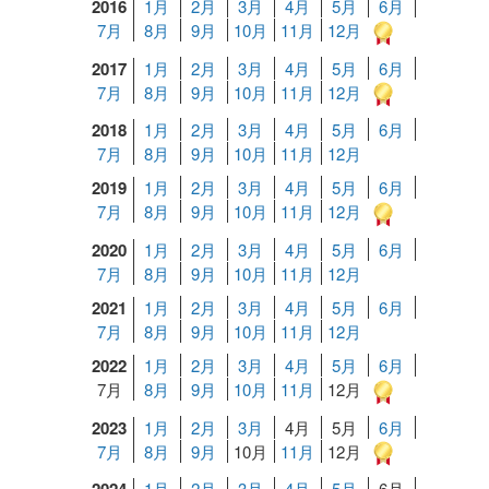
2016
1月
2月
3月
4月
5月
6月
7月
8月
9月
10月
11月
12月
2017
1月
2月
3月
4月
5月
6月
7月
8月
9月
10月
11月
12月
2018
1月
2月
3月
4月
5月
6月
7月
8月
9月
10月
11月
12月
2019
1月
2月
3月
4月
5月
6月
7月
8月
9月
10月
11月
12月
2020
1月
2月
3月
4月
5月
6月
7月
8月
9月
10月
11月
12月
2021
1月
2月
3月
4月
5月
6月
7月
8月
9月
10月
11月
12月
2022
1月
2月
3月
4月
5月
6月
7月
8月
9月
10月
11月
12月
2023
1月
2月
3月
4月
5月
6月
7月
8月
9月
10月
11月
12月
1月
2月
3月
4月
5月
6月