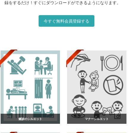
録をするだけ！すぐにダウンロードができるようになります。
今すぐ無料会員登録する
健診のシルエット
マナーシルエット