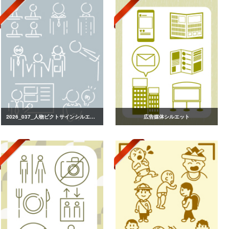
2026_037_人物ピクトサインシルエット
広告媒体シルエット