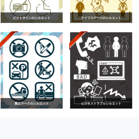
ピクトサインのシルエット
ライフステージのシルエット
禁止マークのシルエット
ビジネストラブルシルエット