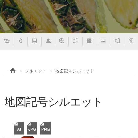
シルエット
地図記号シルエット
地図記号シルエット