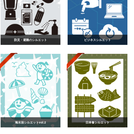
防災・避難のシルエット
ビジネスシルエット
海水浴シルエットvol.2
日本食シルエット