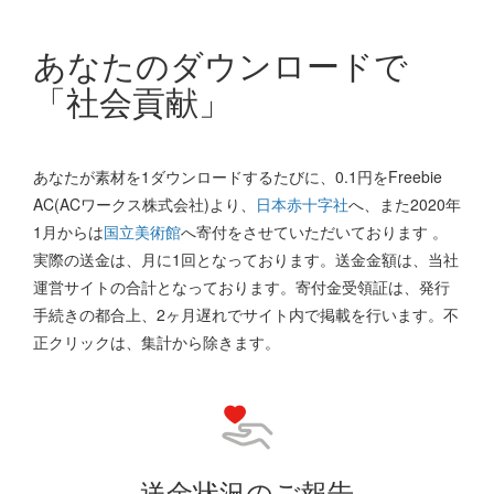
あなたのダウンロードで
「社会貢献」
あなたが素材を1ダウンロードするたびに、0.1円をFreebie
AC(ACワークス株式会社)より、
日本赤十字社
へ、また2020年
1月からは
国立美術館
へ寄付をさせていただいております 。
実際の送金は、月に1回となっております。送金金額は、当社
運営サイトの合計となっております。寄付金受領証は、発行
手続きの都合上、2ヶ月遅れでサイト内で掲載を行います。不
正クリックは、集計から除きます。
送金状況のご報告