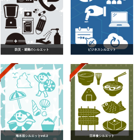
防災・避難のシルエット
ビジネスシルエット
海水浴シルエットvol.2
日本食シルエット