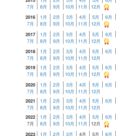
7月
8月
9月
10月
11月
12月
2016
1月
2月
3月
4月
5月
6月
7月
8月
9月
10月
11月
12月
2017
1月
2月
3月
4月
5月
6月
7月
8月
9月
10月
11月
12月
2018
1月
2月
3月
4月
5月
6月
7月
8月
9月
10月
11月
12月
2019
1月
2月
3月
4月
5月
6月
7月
8月
9月
10月
11月
12月
2020
1月
2月
3月
4月
5月
6月
7月
8月
9月
10月
11月
12月
2021
1月
2月
3月
4月
5月
6月
7月
8月
9月
10月
11月
12月
2022
1月
2月
3月
4月
5月
6月
7月
8月
9月
10月
11月
12月
2023
1月
2月
3月
4月
5月
6月