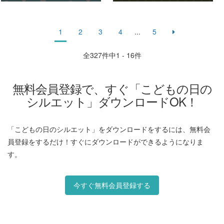
1
2
3
4
...
5
全
327
件中1 - 16件
無料会員登録で、すぐ「こどもの日の
シルエット」ダウンロードOK！
「こどもの日のシルエット」をダウンロードをするには、無料会
員登録をするだけ！すぐにダウンロードができるようになりま
す。
今すぐ無料会員登録する