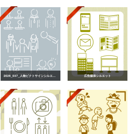
2026_037_人物ピクトサインシルエット
広告媒体シルエット