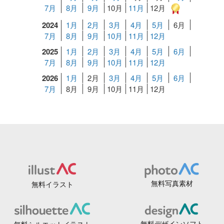
7月
8月
9月
10月
11月
12月
2024
1月
2月
3月
4月
5月
6月
7月
8月
9月
10月
11月
12月
2025
1月
2月
3月
4月
5月
6月
7月
8月
9月
10月
11月
12月
2026
1月
2月
3月
4月
5月
6月
7月
8月
9月
10月
11月
12月
無料写真素材
無料イラスト
無料デザインソフト