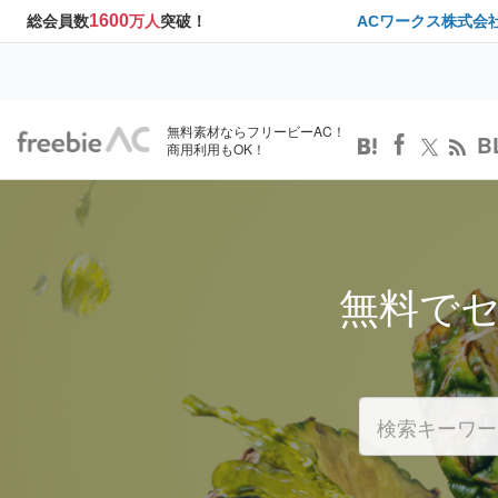
1600
総会員数
万人
突破！
ACワークス株式会
無料素材ならフリービーAC！
B
商用利用もOK！
無料で