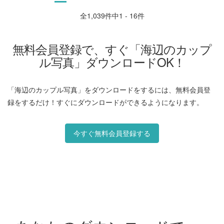
全
1,039
件中1 - 16件
無料会員登録で、すぐ「海辺のカップ
ル写真」ダウンロードOK！
「海辺のカップル写真」をダウンロードをするには、無料会員登
録をするだけ！すぐにダウンロードができるようになります。
今すぐ無料会員登録する