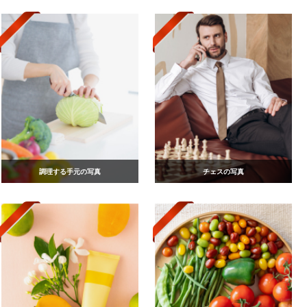
調理する手元の写真
チェスの写真