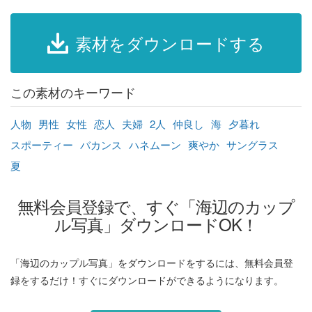
素材をダウンロードする
この素材のキーワード
人物
男性
女性
恋人
夫婦
2人
仲良し
海
夕暮れ
スポーティー
バカンス
ハネムーン
爽やか
サングラス
夏
無料会員登録で、すぐ「海辺のカップ
ル写真」ダウンロードOK！
「海辺のカップル写真」をダウンロードをするには、無料会員登
録をするだけ！すぐにダウンロードができるようになります。