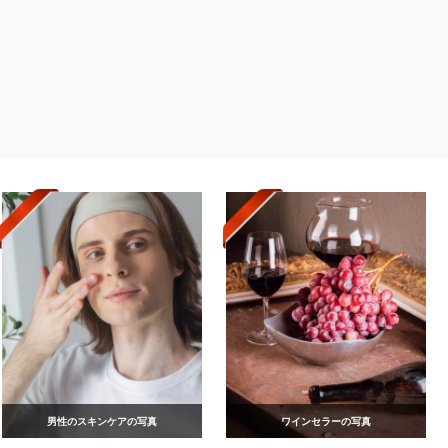
男性のスキンケアの写真
ワインセラーの写真