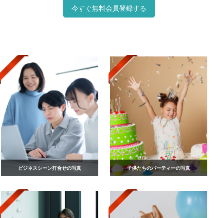
今すぐ無料会員登録する
ビジネスシーン打合せの写真
子供たちのパーティーの写真