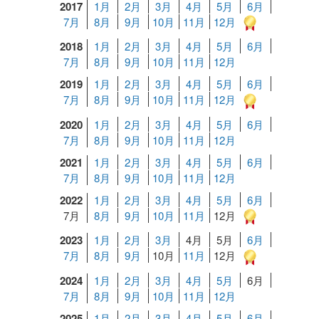
2017
1月
2月
3月
4月
5月
6月
7月
8月
9月
10月
11月
12月
2018
1月
2月
3月
4月
5月
6月
7月
8月
9月
10月
11月
12月
2019
1月
2月
3月
4月
5月
6月
7月
8月
9月
10月
11月
12月
2020
1月
2月
3月
4月
5月
6月
7月
8月
9月
10月
11月
12月
2021
1月
2月
3月
4月
5月
6月
7月
8月
9月
10月
11月
12月
2022
1月
2月
3月
4月
5月
6月
7月
8月
9月
10月
11月
12月
2023
1月
2月
3月
4月
5月
6月
7月
8月
9月
10月
11月
12月
2024
1月
2月
3月
4月
5月
6月
7月
8月
9月
10月
11月
12月
2025
1月
2月
3月
4月
5月
6月