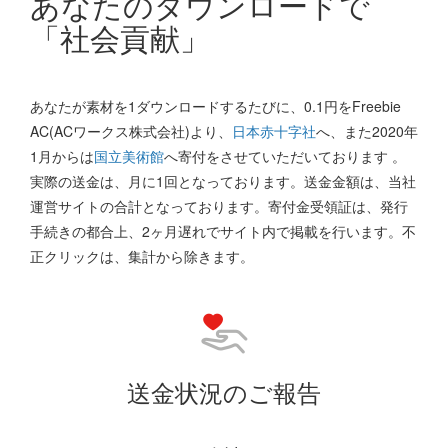
あなたのダウンロードで
「社会貢献」
あなたが素材を1ダウンロードするたびに、0.1円をFreebie
AC(ACワークス株式会社)より、
日本赤十字社
へ、また2020年
1月からは
国立美術館
へ寄付をさせていただいております 。
実際の送金は、月に1回となっております。送金金額は、当社
運営サイトの合計となっております。寄付金受領証は、発行
手続きの都合上、2ヶ月遅れでサイト内で掲載を行います。不
正クリックは、集計から除きます。
送金状況のご報告