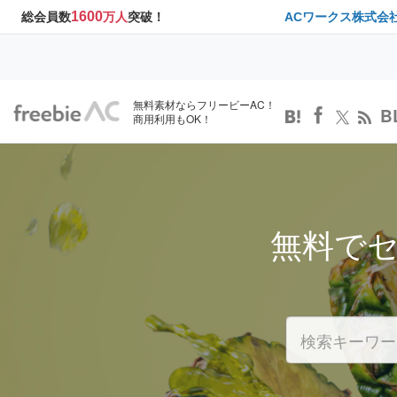
1600
総会員数
万人
突破！
ACワークス株式会
無料素材ならフリービーAC！
B
商用利用もOK！
無料で