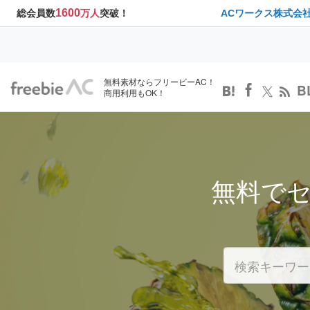
1600
総会員数
万人
突破！
ACワークス株式会
無料素材ならフリービーAC！
B
商用利用もOK！
無料で