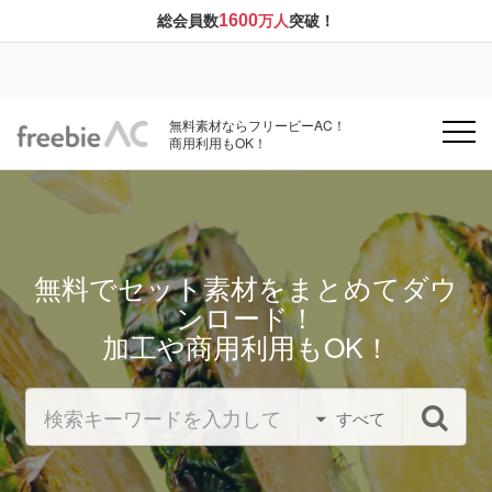
1600
総会員数
万人
突破！
無料素材ならフリービーAC！
商用利用もOK！
無料でセット素材をまとめてダウ
ンロード！
加工や商用利用もOK！
すべて