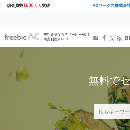
1600
総会員数
万人
突破！
ACワークス株式会
無料素材ならフリービーAC！
B
商用利用もOK！
無料で