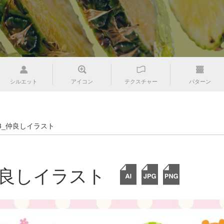
シルエット
アイコン
テクスチャー
パターン
033_仲良しイラスト
_仲良しイラスト