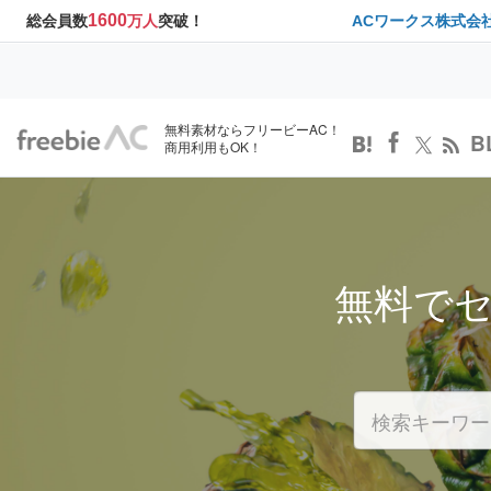
1600
総会員数
万人
突破！
ACワークス株式会
無料素材ならフリービーAC！
B
商用利用もOK！
無料で