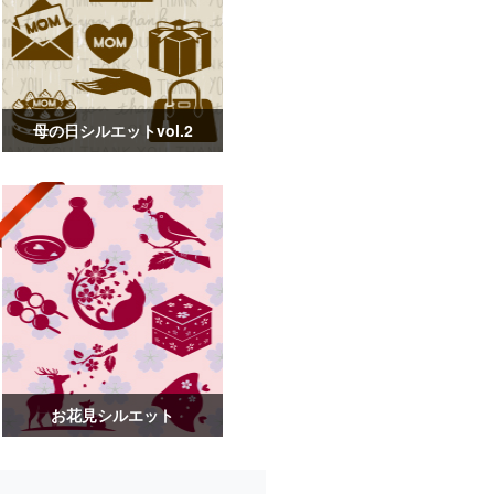
母の日シルエットvol.2
お花見シルエット