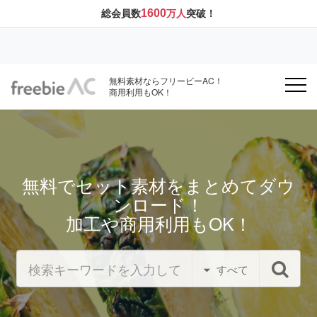
1600
総会員数
万人
突破！
無料素材ならフリービーAC！
商用利用もOK！
無料でセット素材をまとめてダウ
ンロード！
加工や商用利用もOK！
すべて