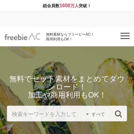
1600
総会員数
万人
突破！
無料素材ならフリービーAC！
商用利用もOK！
無料でセット素材をまとめてダウ
ンロード！
加工や商用利用もOK！
すべて