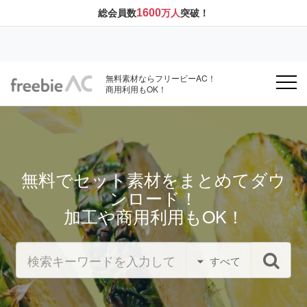
1600
総会員数
万人
突破！
無料素材ならフリービーAC！
商用利用もOK！
無料でセット素材をまとめてダウ
ンロード！
加工や商用利用もOK！
すべて