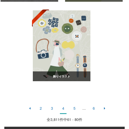
飾りイラスト
2
3
4
5
...
6
全
3,811
件中61 - 80件