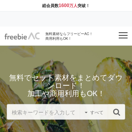
1600
総会員数
万人
突破！
無料素材ならフリービーAC！
商用利用もOK！
無料でセット素材をまとめてダウ
ンロード！
加工や商用利用もOK！
すべて