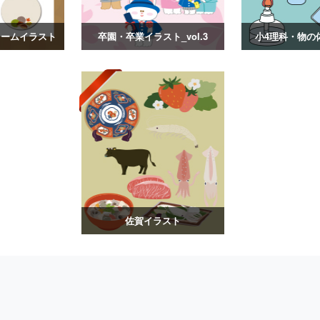
レームイラスト
卒園・卒業イラスト_vol.3
小4理科・物の
佐賀イラスト