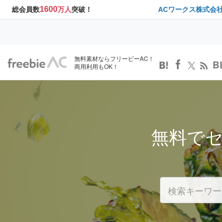
1600
総会員数
万人
突破！
ACワークス株式会
無料素材ならフリービーAC！
B
商用利用もOK！
無料で