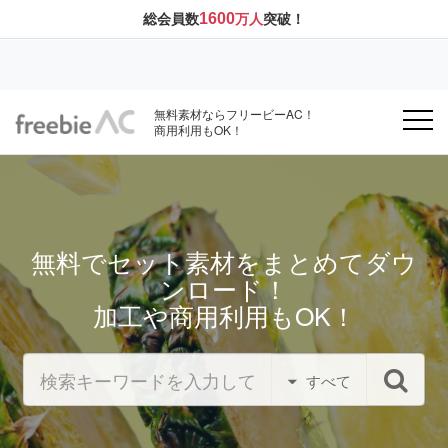
1600
総会員数
万人
突破！
無料素材ならフリービーAC！
商用利用もOK！
無料でセット素材をまとめてダウ
ンロード！
加工や商用利用もOK！
すべて