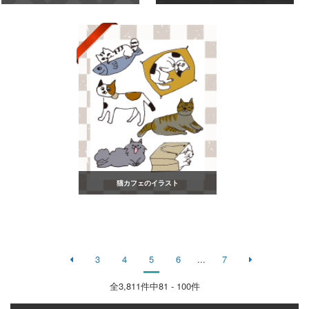
猫カフェのイラスト
3
4
5
6
...
7
全
3,811
件中81 - 100件