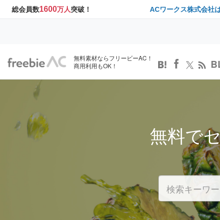
1600
総会員数
万人
突破！
ACワークス株式会社
無料素材ならフリービーAC！
B
商用利用もOK！
無料で