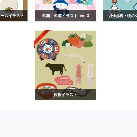
レームイラスト
卒園・卒業イラスト_vol.3
小4理科・物の
佐賀イラスト