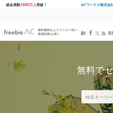
1600
総会員数
万人
突破！
ACワークス株式会
無料素材ならフリービーAC！
B
商用利用もOK！
無料で