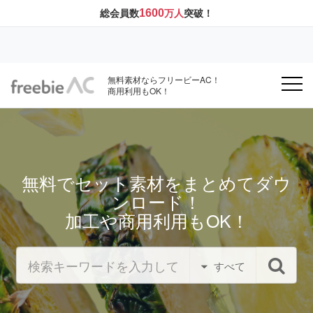
1600
総会員数
万人
突破！
無料素材ならフリービーAC！
商用利用もOK！
無料でセット素材をまとめてダウ
ンロード！
加工や商用利用もOK！
すべて