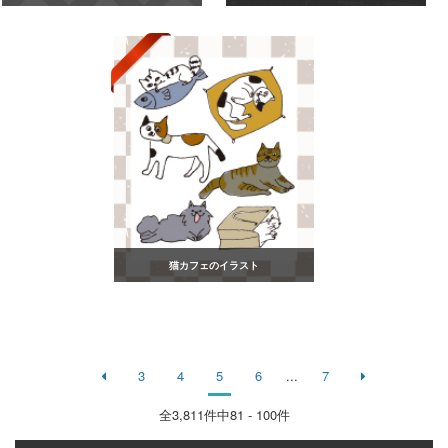
猫カフェのイラスト
3
4
5
6
...
7
全
3,811
件中81 - 100件