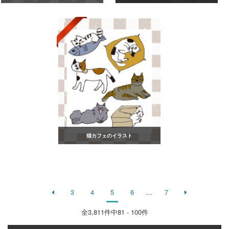
猫カフェのイラスト
3
4
5
6
...
7
全
3,811
件中81 - 100件