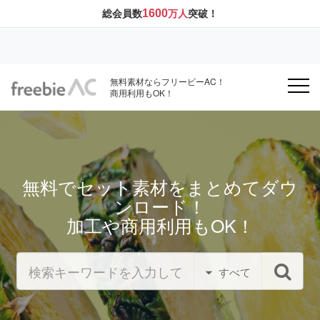
1600
総会員数
万人
突破！
無料素材ならフリービーAC！
商用利用もOK！
無料でセット素材をまとめてダウ
ンロード！
加工や商用利用もOK！
すべて