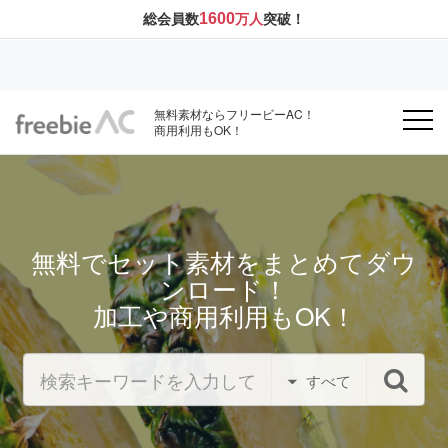
1600
総会員数
万人
突破！
無料素材ならフリービーAC！
商用利用もOK！
無料でセット素材をまとめてダウ
ンロード！
加工や商用利用もOK！
すべて