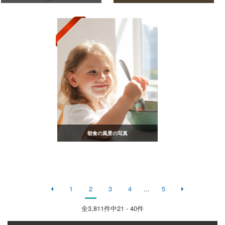
朝食の風景の写真
1
2
3
4
...
5
全
3,811
件中21 - 40件