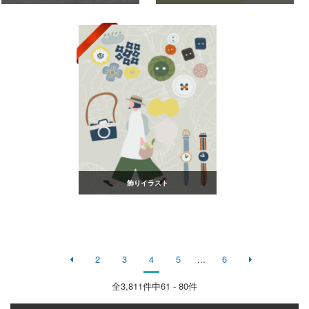
飾りイラスト
2
3
4
5
...
6
全
3,811
件中61 - 80件