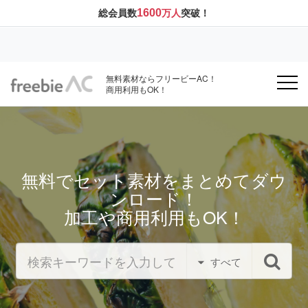
1600
総会員数
万人
突破！
無料素材ならフリービーAC！
商用利用もOK！
無料でセット素材をまとめてダウ
ンロード！
加工や商用利用もOK！
すべて