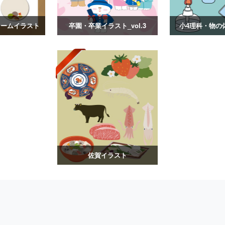
レームイラスト
卒園・卒業イラスト_vol.3
小4理科・物の
佐賀イラスト