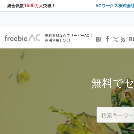
1600
総会員数
万人
突破！
ACワークス株式会
無料素材ならフリービーAC！
B
商用利用もOK！
無料で