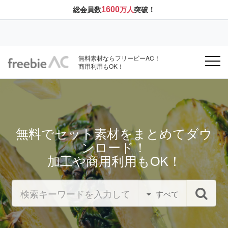
1600
総会員数
万人
突破！
無料素材ならフリービーAC！
商用利用もOK！
無料でセット素材をまとめてダウ
ンロード！
加工や商用利用もOK！
すべて