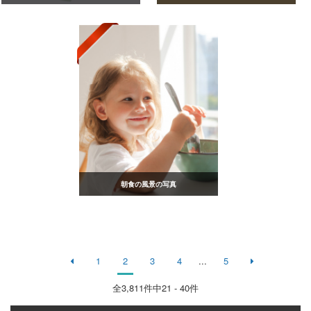
朝食の風景の写真
1
2
3
4
...
5
全
3,811
件中21 - 40件